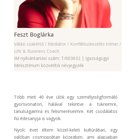
Feszt Boglárka
Válási szakértő / Mediátor / Konfliktuskezelés tréner /
Life & Business Coach
IM nyilvántartási szám: T/003632 | Igazságügyi
Minisztérium közvetítői névjegyzék
Több mint 40 éve ülök egy személyiségformáló
gyorsvonaton, hálával tekintve a tükreimre,
tanulságaimra és felismeréseimre. Két csodálatos
fiú édesanyja is vagyok.
Nyolc évet éltem közel-keleti kultúrában, egy
valóban cosmopolitan közegben, ami alapjaiban