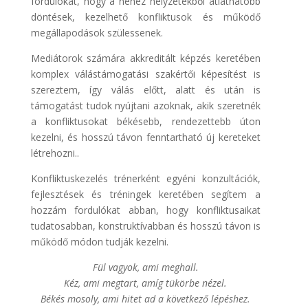
fordulókat, hogy a nehéz helyzetekből átláthatóbb
döntések, kezelhető konfliktusok és működő
megállapodások szülessenek.
Mediátorok számára akkreditált képzés keretében
komplex válástámogatási szakértői képesítést is
szereztem, így válás előtt, alatt és után is
támogatást tudok nyújtani azoknak, akik szeretnék
a konfliktusokat békésebb, rendezettebb úton
kezelni, és hosszú távon fenntartható új kereteket
létrehozni..
Konfliktuskezelés trénerként egyéni konzultációk,
fejlesztések és tréningek keretében segítem a
hozzám fordulókat abban, hogy konfliktusaikat
tudatosabban, konstruktívabban és hosszú távon is
működő módon tudják kezelni.
Fül vagyok, ami meghall.
Kéz, ami megtart, amíg tükörbe nézel.
Békés mosoly, ami hitet ad a következő lépéshez.