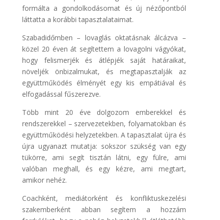
formálta a gondolkodásomat és új nézőpontból
láttatta a korábbi tapasztalataimat.
Szabadidőmben – lovaglás oktatásnak álcázva –
közel 20 éven át segítettem a lovagolni vágyókat,
hogy felismerjék és átlépjék saját határaikat,
növeljék önbizalmukat, és megtapasztalják az
együttműködés élményét egy kis empátiával és
elfogadással fűszerezve.
Több mint 20 éve dolgozom emberekkel és
rendszerekkel – szervezetekben, folyamatokban és
együttműködési helyzetekben. A tapasztalat újra és
újra ugyanazt mutatja: sokszor szükség van egy
tükörre, ami segít tisztán látni, egy fülre, ami
valóban meghall, és egy kézre, ami megtart,
amikor nehéz.
Coachként, mediátorként és konfliktuskezelési
szakemberként abban segítem a hozzám