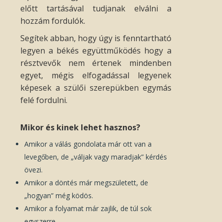
előtt tartásával tudjanak elválni a
hozzám fordulók.
Segítek abban, hogy úgy is fenntartható
legyen a békés együttműködés hogy a
résztvevők nem értenek mindenben
egyet, mégis elfogadással legyenek
képesek a szülői szerepükben egymás
felé fordulni.
Mikor és kinek lehet hasznos?
Amikor a válás gondolata már ott van a
levegőben, de „váljak vagy maradjak” kérdés
övezi.
Amikor a döntés már megszületett, de
„hogyan” még ködös.
Amikor a folyamat már zajlik, de túl sok
egyszerre.