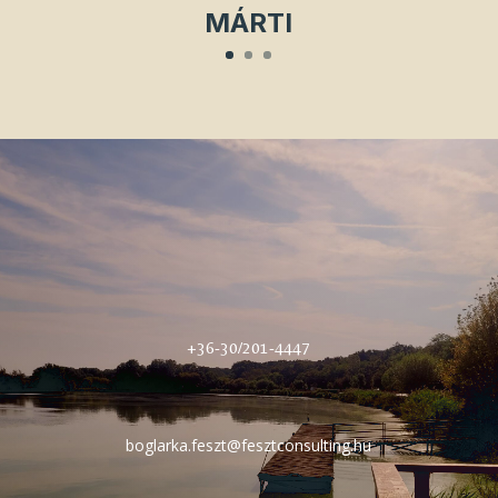
MÁRTI
+36-30/201-4447
boglarka.feszt@fesztconsulting.hu