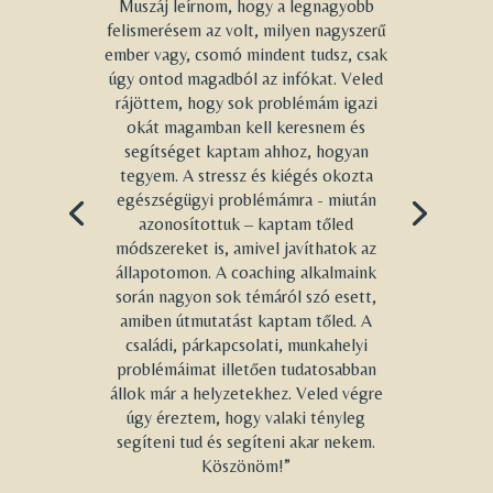
Muszáj leírnom, hogy a legnagyobb
felismerésem az volt, milyen nagyszerű
ember vagy, csomó mindent tudsz, csak
úgy ontod magadból az infókat. Veled
rájöttem, hogy sok problémám igazi
okát magamban kell keresnem és
segítséget kaptam ahhoz, hogyan
tegyem. A stressz és kiégés okozta
egészségügyi problémámra - miután
azonosítottuk – kaptam tőled
módszereket is, amivel javíthatok az
állapotomon. A coaching alkalmaink
során nagyon sok témáról szó esett,
amiben útmutatást kaptam tőled. A
családi, párkapcsolati, munkahelyi
problémáimat illetően tudatosabban
állok már a helyzetekhez. Veled végre
úgy éreztem, hogy valaki tényleg
segíteni tud és segíteni akar nekem.
Köszönöm!”